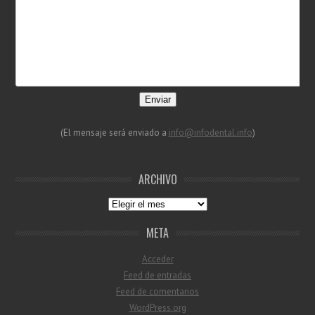
Enviar
(El mensaje será enviado a
info@infodental.info
)
ARCHIVO
Archivo
META
Acceder
Feed de entradas
Feed de comentarios
WordPress.org