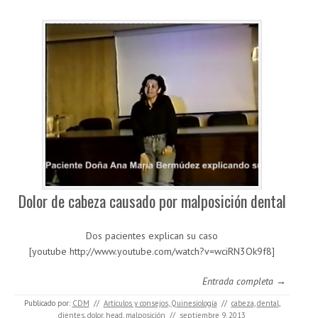
Dolor de cabeza causado por malposición dental
Dos pacientes explican su caso
[youtube http://www.youtube.com/watch?v=wciRN3Ok9f8]
Entrada completa →
Publicado por:
CDM
//
Artículos y consejos
,
Quinesiología
//
cabeza
,
dental
,
dientes
,
dolor
,
head
,
malposición
//
septiembre 9, 2013