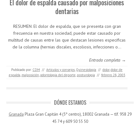
El dolor de espalda causado por malposiciones
dentarias
RESUMEN: El dolor de espalda, que se presenta con gran
frecuencia en nuestra sociedad, puede estar causado por
multitud de causas entre las que destacan lesiones especificas
de la columna (hernias discales, escoliosis, infecciones o…
Entrada completa →
Publicado por:
CDM
//
Artículos y consejos
,
Quinesiología
//
dolor
,
dolor de
espalda
,
malposición
,
odontología del deporte
,
posturología
//
febrero 28, 2003
DÓNDE ESTAMOS
Granada
Plaza Gran Capitán 4 (5º centro), 18002 Granada — tlf. 958 29
45 74 y 609 50 55 50