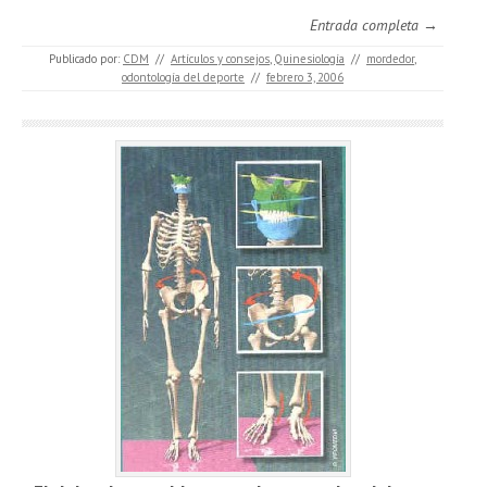
Entrada completa →
Publicado por:
CDM
//
Artículos y consejos
,
Quinesiología
//
mordedor
,
odontología del deporte
//
febrero 3, 2006