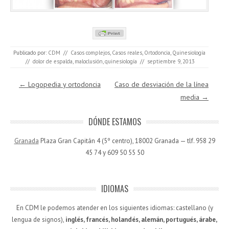
Publicado por:
CDM
//
Casos complejos
,
Casos reales
,
Ortodoncia
,
Quinesiología
//
dolor de espalda
,
maloclusión
,
quinesiología
//
septiembre 9, 2013
Navegación de entradas
←
Logopedia y ortodoncia
Caso de desviación de la línea
media
→
DÓNDE ESTAMOS
Granada
Plaza Gran Capitán 4 (5º centro), 18002 Granada — tlf. 958 29
45 74 y 609 50 55 50
IDIOMAS
En CDM le podemos atender en los siguientes idiomas: castellano (y
lengua de signos),
inglés, francés, holandés, alemán, portugués, árabe,