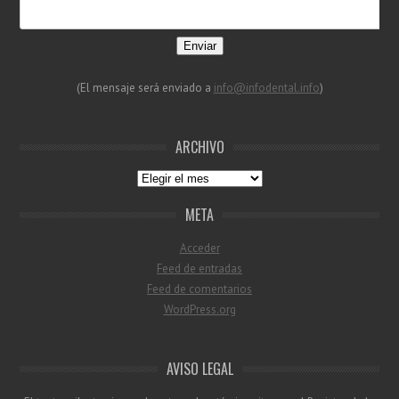
Enviar
(El mensaje será enviado a
info@infodental.info
)
ARCHIVO
Archivo
META
Acceder
Feed de entradas
Feed de comentarios
WordPress.org
AVISO LEGAL