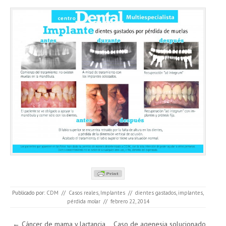
Publicado por:
CDM
//
Casos reales
,
Implantes
//
dientes gastados
,
implantes
,
pérdida molar
//
febrero 22, 2014
Navegación de entradas
←
Cáncer de mama y lactancia
Caso de agenesia solucionado