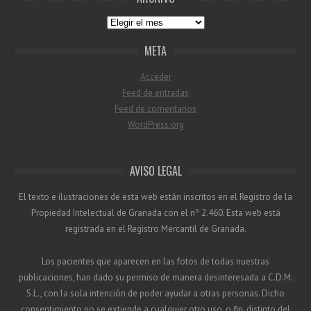
Archivo
META
Acceder
Feed de entradas
Feed de comentarios
WordPress.org
AVISO LEGAL
El texto e ilustraciones de esta web están inscritos en el Registro de la
Propiedad Intelectual de Granada con el nº 2.460. Esta web está
registrada en el Registro Mercantil de Granada.
Los pacientes que aparecen en las fotos de todas nuestras
publicaciones, han dado su permiso de manera desinteresada a C.D.M.
S.L., con la sola intención de poder ayudar a otras personas. Dicho
consentimiento no se extiende a cualquier otro uso, o fin, distinto del