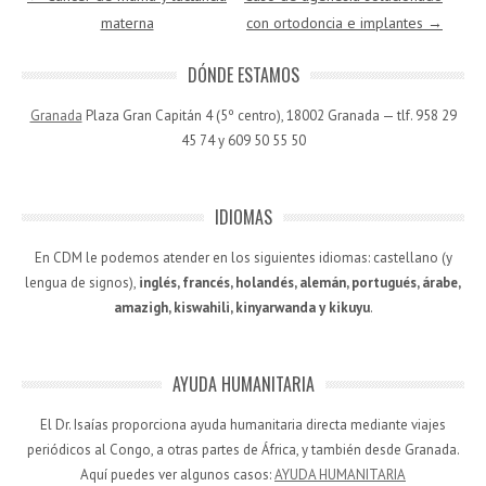
materna
con ortodoncia e implantes
→
DÓNDE ESTAMOS
Granada
Plaza Gran Capitán 4 (5º centro), 18002 Granada — tlf. 958 29
45 74 y 609 50 55 50
IDIOMAS
En CDM le podemos atender en los siguientes idiomas: castellano (y
lengua de signos),
inglés, francés, holandés, alemán, portugués, árabe,
amazigh, kiswahili, kinyarwanda y kikuyu
.
AYUDA HUMANITARIA
El Dr. Isaías proporciona ayuda humanitaria directa mediante viajes
periódicos al Congo, a otras partes de África, y también desde Granada.
Aquí puedes ver algunos casos:
AYUDA HUMANITARIA