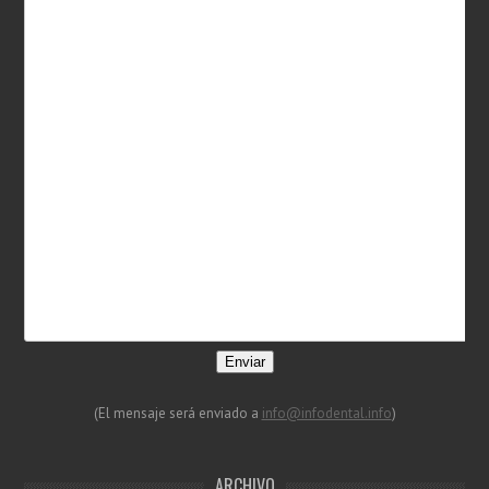
Enviar
(El mensaje será enviado a
info@infodental.info
)
ARCHIVO