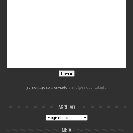
Enviar
(El mensaje será enviado a
info@infodental.info
)
ARCHIVO
Archivo
META