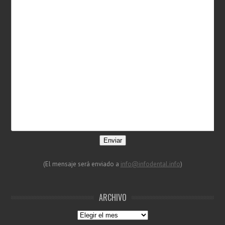
Enviar
(El mensaje será enviado a
info@infodental.info
)
ARCHIVO
Archivo