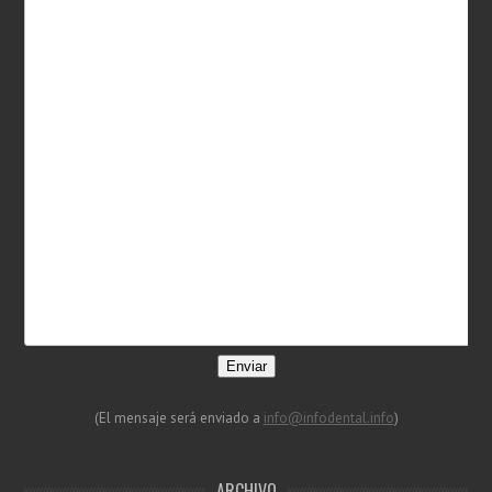
Enviar
(El mensaje será enviado a
info@infodental.info
)
ARCHIVO