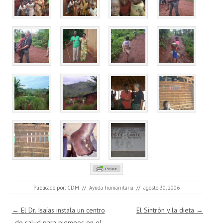
Publicado por:
CDM
//
Ayuda humanitaria
//
agosto 30, 2006
Navegación de entradas
←
El Dr. Isaías instala un centro
El Sintrón y la dieta
→
de salud para pigmeos en el