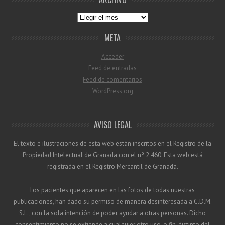
Archivo
META
Acceder
Feed de entradas
Feed de comentarios
WordPress.org
AVISO LEGAL
El texto e ilustraciones de esta web están inscritos en el Registro de la
Propiedad Intelectual de Granada con el nº 2.460. Esta web está
registrada en el Registro Mercantil de Granada.
Los pacientes que aparecen en las fotos de todas nuestras
publicaciones, han dado su permiso de manera desinteresada a C.D.M.
S.L., con la sola intención de poder ayudar a otras personas. Dicho
consentimiento no se extiende a cualquier otro uso, o fin, distinto del