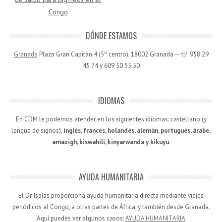
Congo
DÓNDE ESTAMOS
Granada
Plaza Gran Capitán 4 (5º centro), 18002 Granada — tlf. 958 29
45 74 y 609 50 55 50
IDIOMAS
En CDM le podemos atender en los siguientes idiomas: castellano (y
lengua de signos),
inglés, francés, holandés, alemán, portugués, árabe,
amazigh, kiswahili, kinyarwanda y kikuyu
.
AYUDA HUMANITARIA
El Dr. Isaías proporciona ayuda humanitaria directa mediante viajes
periódicos al Congo, a otras partes de África, y también desde Granada.
Aquí puedes ver algunos casos:
AYUDA HUMANITARIA