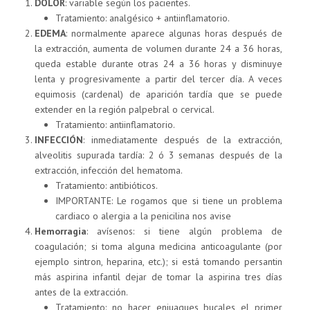
DOLOR
: variable según los pacientes.
Tratamiento: analgésico + antiinflamatorio.
EDEMA
: normalmente aparece algunas horas después de
la extracción, aumenta de volumen durante 24 a 36 horas,
queda estable durante otras 24 a 36 horas y disminuye
lenta y progresivamente a partir del tercer día. A veces
equimosis (cardenal) de aparición tardía que se puede
extender en la región palpebral o cervical.
Tratamiento: antiinflamatorio.
INFECCIÓN
: inmediatamente después de la extracción,
alveolitis supurada tardía: 2 ó 3 semanas después de la
extracción, infección del hematoma.
Tratamiento: antibióticos.
IMPORTANTE: Le rogamos que si tiene un problema
cardiaco o alergia a la penicilina nos avise
Hemorragia
: avísenos: si tiene algún problema de
coagulación; si toma alguna medicina anticoagulante (por
ejemplo sintron, heparina, etc.); si está tomando persantin
más aspirina infantil dejar de tomar la aspirina tres días
antes de la extracción.
Tratamiento: no hacer enjuagues bucales el primer