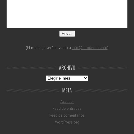
Enviar
(El mensaje será enviado a
info@infodental.info
)
ARCHIVO
Archivo
META
Acceder
Feed de entradas
Feed de comentarios
WordPress.org