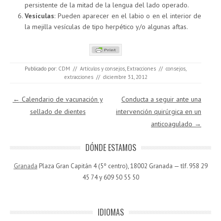
persistente de la mitad de la lengua del lado operado.
Vesículas
: Pueden aparecer en el labio o en el interior de
la mejilla vesículas de tipo herpético y/o algunas aftas.
Publicado por:
CDM
//
Artículos y consejos
,
Extracciones
//
consejos
,
extracciones
//
diciembre 31, 2012
Navegación de entradas
←
Calendario de vacunación y
Conducta a seguir ante una
sellado de dientes
intervención quirúrgica en un
anticoagulado
→
DÓNDE ESTAMOS
Granada
Plaza Gran Capitán 4 (5º centro), 18002 Granada — tlf. 958 29
45 74 y 609 50 55 50
IDIOMAS