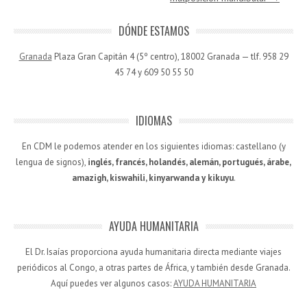
DÓNDE ESTAMOS
Granada
Plaza Gran Capitán 4 (5º centro), 18002 Granada — tlf. 958 29
45 74 y 609 50 55 50
IDIOMAS
En CDM le podemos atender en los siguientes idiomas: castellano (y
lengua de signos),
inglés, francés, holandés, alemán, portugués, árabe,
amazigh, kiswahili, kinyarwanda y kikuyu
.
AYUDA HUMANITARIA
El Dr. Isaías proporciona ayuda humanitaria directa mediante viajes
periódicos al Congo, a otras partes de África, y también desde Granada.
Aquí puedes ver algunos casos:
AYUDA HUMANITARIA