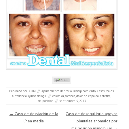
Publicado por:
CDM
//
Apiñamiento dentario
,
Blanqueamiento
,
Casos reales
,
Ortodoncia
,
Quinesiología
//
cerámica
,
coronas
,
dolor de espalda
,
estética
,
malposición
//
septiembre 9, 2013
Navegación de entradas
←
Caso de desviación de la
Caso de desequilibrio apoyos
línea media
plantales anómalos por
malposición mandibular
→