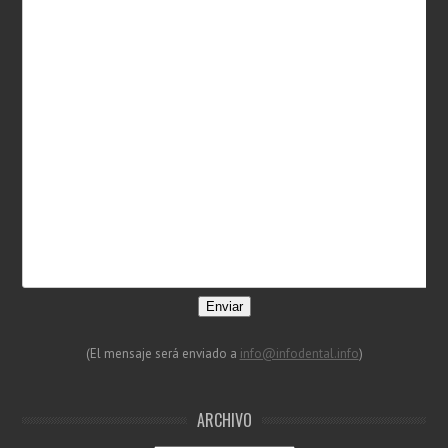
Enviar
(El mensaje será enviado a
info@infodental.info
)
ARCHIVO