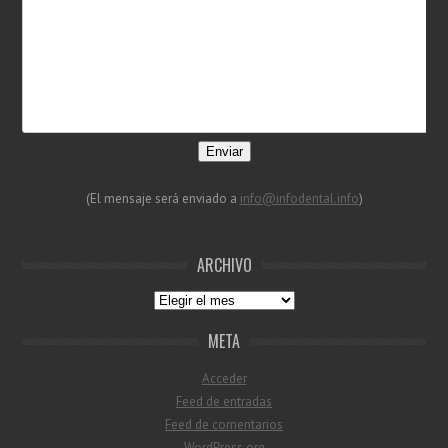
Enviar
(El mensaje será enviado a
info@infodental.info
)
ARCHIVO
Archivo
META
Acceder
Feed de entradas
Feed de comentarios
WordPress.org