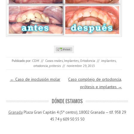
Publicado por:
CDM
//
Casos reales
,
Implantes
,
Ortodoncia
//
implantes
,
ortodoncia
,
prótesis
//
noviembre 29, 2013
Navegación de entradas
←
Caso de inoclusión molar
Caso complejo de ortodoncia,
prótesis e implantes
→
DÓNDE ESTAMOS
Granada
Plaza Gran Capitán 4 (5º centro), 18002 Granada — tlf. 958 29
45 74 y 609 50 55 50