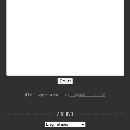
Enviar
(El mensaje será enviado a
info@infodental.info
)
ARCHIVO
Archivo