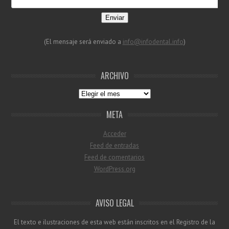
Enviar
(El mensaje será enviado a
info@infodental.info
)
ARCHIVO
Archivo
META
Acceder
Feed de entradas
Feed de comentarios
WordPress.org
AVISO LEGAL
El texto e ilustraciones de esta web están inscritos en el Registro de la