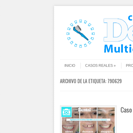
Saltar al contenido
Menú
INICIO
CASOS REALES
PR
ARCHIVO DE LA ETIQUETA:
790629
Caso 