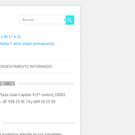
y de 17 a 21.
 hasta 5 años según presupuesto.
ONSENTIMIENTO INFORMADO
ESTAMOS
laza Gran Capitán 4 (5º centro), 18002
 tlf. 958 29 45 74 y 609 50 55 50
e podemos atender en los siguientes