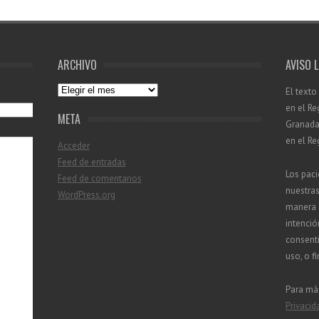
ARCHIVO
AVISO 
Archivo
El texto
en el Re
META
Granada 
en el Re
Acceder
Feed de entradas
Los paci
Feed de comentarios
nuestra
WordPress.org
manera d
intenció
consenti
uso, o f
Para má
Privacid