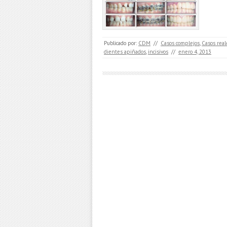
Publicado por:
CDM
//
Casos complejos
,
Casos real
dientes apiñados
,
incisivos
//
enero 4, 2013