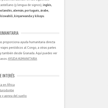
castellano (y lengua de signos),
inglés,
holandés, alemán, portugués, árabe,
kiswahili, kinyarwanda y kikuyu
.
UMANITARIA
aías proporciona ayuda humanitaria directa
viajes periódicos al Congo, a otras partes
, y también desde Granada. Aquí puedes ver
casos:
AYUDA HUMANITARIA
E INTERÉS
ta en África
turodontie
s y apnea del sueño