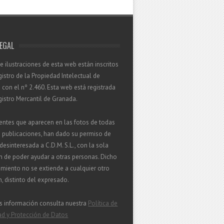
LEGAL
 e ilustraciones de esta web están inscritos
gistro de la Propiedad Intelectual de
con el nº 2.460. Esta web está registrada
gistro Mercantil de Granada.
entes que aparecen en las fotos de todas
s publicaciones, han dado su permiso de
esinteresada a C.D.M. S.L., con la sola
n de poder ayudar a otras personas. Dicho
miento no se extiende a cualquier otro
in, distinto del expresado.
s información consulta nuestra
Política de
ad y Protección de Datos