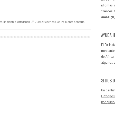
idiomas: 
francés, 
amazigh, 
es
,
Implantes
,
Ortodoncia
//
790629
,
agenesia
,
apiñamiento dentario
,
AYUDA H
El Dr. Is
mediante 
de África
algunos 
SITIOS D
Un dentis
Orthopos
Ronquido