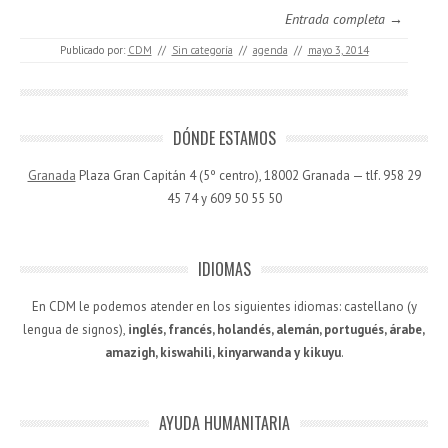
Entrada completa →
Publicado por:
CDM
//
Sin categoría
//
agenda
//
mayo 3, 2014
DÓNDE ESTAMOS
Granada
Plaza Gran Capitán 4 (5º centro), 18002 Granada — tlf. 958 29
45 74 y 609 50 55 50
IDIOMAS
En CDM le podemos atender en los siguientes idiomas: castellano (y
lengua de signos),
inglés, francés, holandés, alemán, portugués, árabe,
amazigh, kiswahili, kinyarwanda y kikuyu
.
AYUDA HUMANITARIA