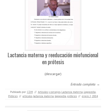
Lactancia materna y reeducación miofuncional
en prótesis
(descargar)
Entrada completa →
Publicado por:
CDM
//
Artículos y consejos
,
Lactancia materna
,
Logopedia
,
Prótesis
//
artículos
,
lactancia materna
,
logopedia
,
prótesis
//
enero 2, 2004