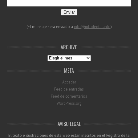
Enviar
(El mensaje será enviado a
info@infodental.info
)
ARCHIVO
Archivo
META
Acceder
Feed de entradas
Feed de comentarios
WordPress.org
AVISO LEGAL
El texto e ilustraciones de esta web están inscritos en el Registro de la