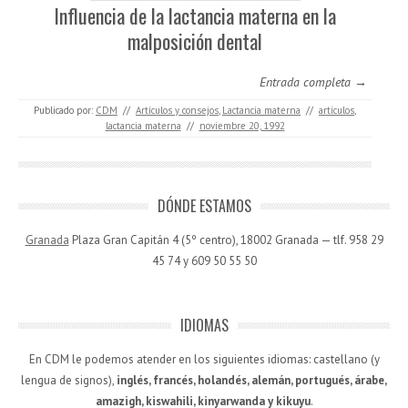
Influencia de la lactancia materna en la
malposición dental
Entrada completa →
Publicado por:
CDM
//
Artículos y consejos
,
Lactancia materna
//
artículos
,
lactancia materna
//
noviembre 20, 1992
DÓNDE ESTAMOS
Granada
Plaza Gran Capitán 4 (5º centro), 18002 Granada — tlf. 958 29
45 74 y 609 50 55 50
IDIOMAS
En CDM le podemos atender en los siguientes idiomas: castellano (y
lengua de signos),
inglés, francés, holandés, alemán, portugués, árabe,
amazigh, kiswahili, kinyarwanda y kikuyu
.