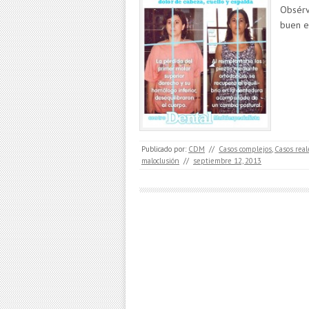
Obsérv
buen e
Publicado por:
CDM
//
Casos complejos
,
Casos real
maloclusión
//
septiembre 12, 2013