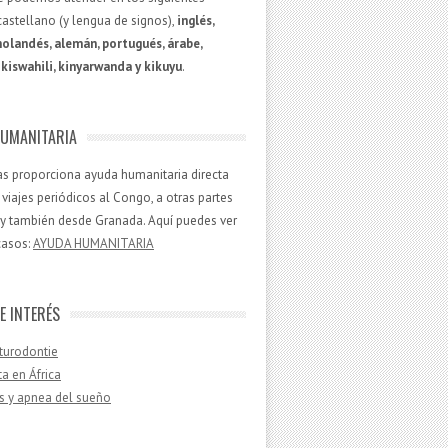
castellano (y lengua de signos),
inglés,
holandés, alemán, portugués, árabe,
kiswahili, kinyarwanda y kikuyu
.
UMANITARIA
aías proporciona ayuda humanitaria directa
viajes periódicos al Congo, a otras partes
, y también desde Granada. Aquí puedes ver
casos:
AYUDA HUMANITARIA
E INTERÉS
turodontie
ta en África
s y apnea del sueño