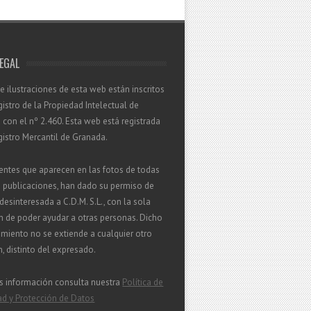
LEGAL
 e ilustraciones de esta web están inscritos
gistro de la Propiedad Intelectual de
con el nº 2.460. Esta web está registrada
gistro Mercantil de Granada.
entes que aparecen en las fotos de todas
s publicaciones, han dado su permiso de
esinteresada a C.D.M. S.L., con la sola
n de poder ayudar a otras personas. Dicho
miento no se extiende a cualquier otro
in, distinto del expresado.
s información consulta nuestra
Política de
ad y Protección de Datos