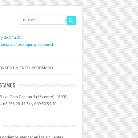
y de 17 a 21.
 hasta 5 años según presupuesto.
ONSENTIMIENTO INFORMADO
ESTAMOS
laza Gran Capitán 4 (5º centro), 18002
 tlf. 958 29 45 74 y 609 50 55 50
e podemos atender en los siguientes