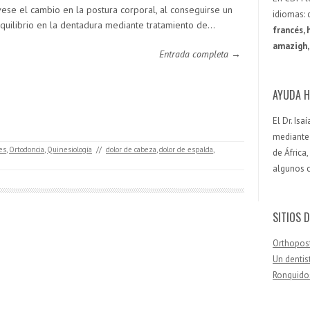
ese el cambio en la postura corporal, al conseguirse un
idiomas: 
quilibrio en la dentadura mediante tratamiento de…
francés, 
amazigh, 
Entrada completa →
AYUDA H
El Dr. Is
mediante 
es
,
Ortodoncia
,
Quinesiología
//
dolor de cabeza
,
dolor de espalda
,
de África
algunos 
SITIOS D
Orthopos
Un dentis
Ronquido