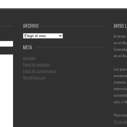
ARCHIVO
AVISO 
Archivo
El texto
en el Re
META
Granada 
en el Re
Acceder
Feed de entradas
Los paci
Feed de comentarios
nuestra
WordPress.org
manera d
intenció
consenti
uso, o f
Para má
Privacid