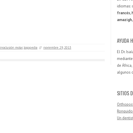
idiomas: 
francés, 
amazigh, 
AYUDA H
inoclusión molar
,
logopedia
//
noviembre 29, 2013
El Dr. Is
mediante 
de África
algunos 
SITIOS D
Orthopos
Ronquido
Un dentis