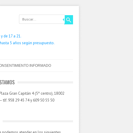
y de 17 a 21.
 hasta 5 años según presupuesto.
ONSENTIMIENTO INFORMADO
ESTAMOS
laza Gran Capitán 4 (5º centro), 18002
 tlf. 958 29 45 74 y 609 50 55 50
e podemos atender en los siguientes