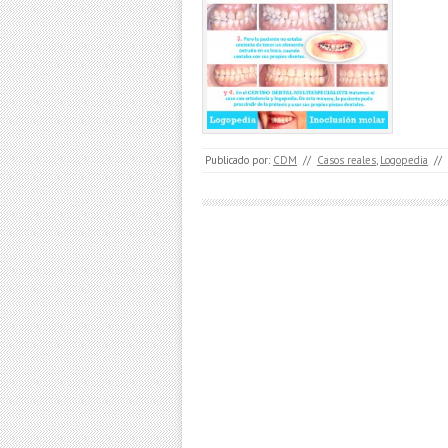
Publicado por:
CDM
//
Casos reales
,
Logopedia
//