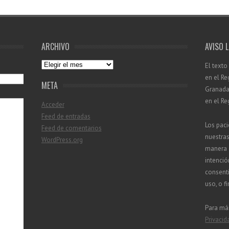
ARCHIVO
AVISO 
Archivo
El texto
en el Re
META
Granada 
en el Re
Acceder
Feed de entradas
Los paci
Feed de comentarios
nuestra
WordPress.org
manera d
intenció
consenti
uso, o f
Para má
Privacid