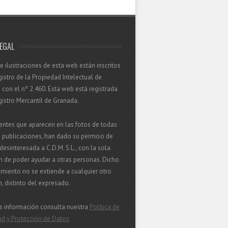
LEGAL
 e ilustraciones de esta web están inscritos
gistro de la Propiedad Intelectual de
con el nº 2.460. Esta web está registrada
gistro Mercantil de Granada.
entes que aparecen en las fotos de todas
s publicaciones, han dado su permiso de
esinteresada a C.D.M. S.L., con la sola
n de poder ayudar a otras personas. Dicho
miento no se extiende a cualquier otro
in, distinto del expresado.
s información consulta nuestra
Política de
ad y Protección de Datos