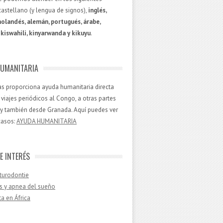
castellano (y lengua de signos),
inglés,
holandés, alemán, portugués, árabe,
kiswahili, kinyarwanda y kikuyu
.
UMANITARIA
aías proporciona ayuda humanitaria directa
viajes periódicos al Congo, a otras partes
, y también desde Granada. Aquí puedes ver
casos:
AYUDA HUMANITARIA
E INTERÉS
turodontie
s y apnea del sueño
ta en África