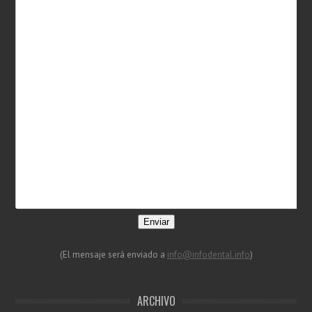
Enviar
(El mensaje será enviado a
info@infodental.info
)
ARCHIVO