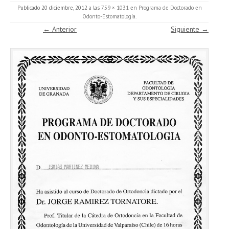
Publicado
20 diciembre, 2012
a las
759 × 1031
en
Programa de Doctorado en
Odonto-Estomatología
.
← Anterior
Siguiente →