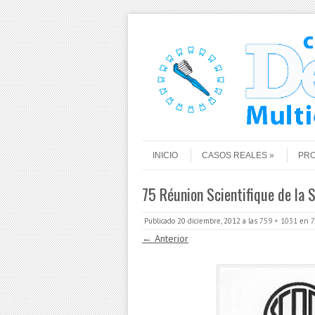
Saltar al contenido
Menú
INICIO
CASOS REALES
PR
75 Réunion Scientifique de la 
Publicado
20 diciembre, 2012
a las
759 × 1031
en
7
← Anterior