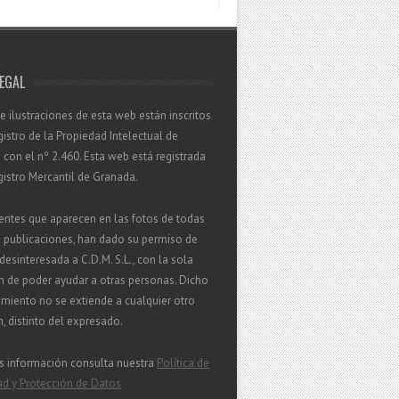
LEGAL
 e ilustraciones de esta web están inscritos
gistro de la Propiedad Intelectual de
con el nº 2.460. Esta web está registrada
gistro Mercantil de Granada.
entes que aparecen en las fotos de todas
s publicaciones, han dado su permiso de
esinteresada a C.D.M. S.L., con la sola
n de poder ayudar a otras personas. Dicho
miento no se extiende a cualquier otro
in, distinto del expresado.
s información consulta nuestra
Política de
ad y Protección de Datos