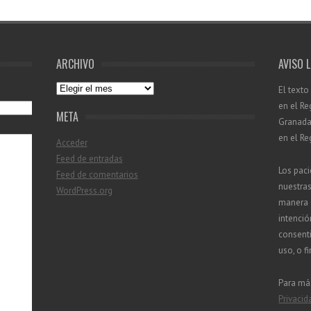
ARCHIVO
AVISO 
Archivo
El texto
en el Re
META
Granada 
en el Re
Acceder
Feed de entradas
Los paci
Feed de comentarios
nuestra
WordPress.org
manera d
intenció
consenti
uso, o f
Para má
Privacid